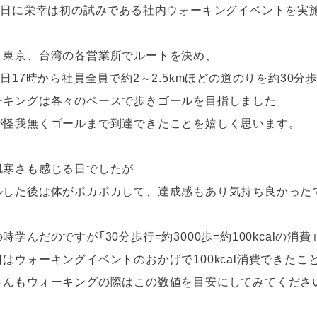
28日に栄幸は初の試みである社内ウォーキングイベントを実
、東京、台湾の各営業所でルートを決め、
8日17時から社員全員で約2～2.5kmほどの道のりを約30分
ーキングは各々のペースで歩きゴールを目指しました
が怪我無くゴールまで到達できたことを嬉しく思います。
肌寒さも感じる日でしたが
ルした後は体がポカポカして、達成感もあり気持ち良かった
時学んだのですが「30分歩行=約3000歩=約100kcalの消
日はウォーキングイベントのおかげで100kcal消費できたこ
さんもウォーキングの際はこの数値を目安にしてみてくださ