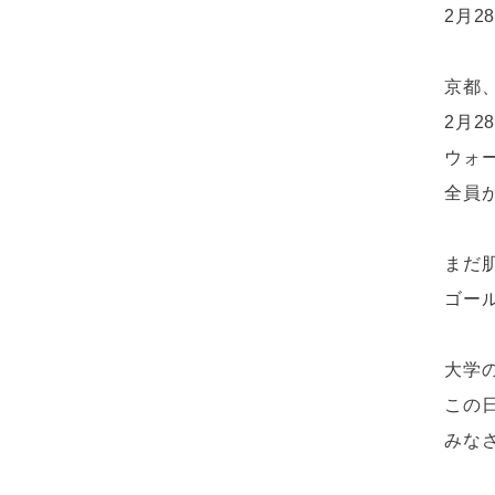
2月
京都
2月2
ウォ
全員
まだ
ゴー
大学の
この
みな