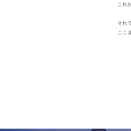
これ
それ
ここ