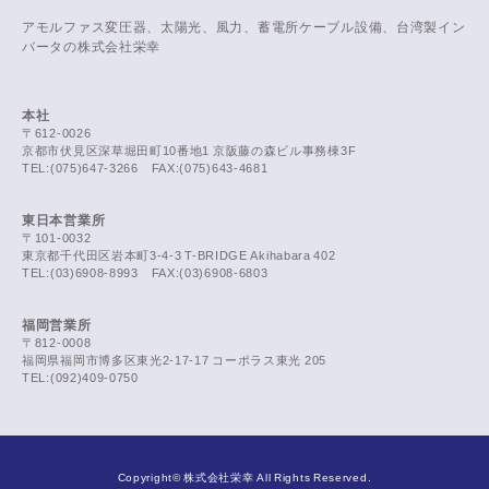
アモルファス変圧器、太陽光、風力、蓄電所ケーブル設備、台湾製イン
バータの株式会社栄幸
本社
〒612-0026
京都市伏見区深草堀田町10番地1 京阪藤の森ビル事務棟3F
TEL:(075)647-3266 FAX:(075)643-4681
東日本営業所
〒101-0032
東京都千代田区岩本町3-4-3 T-BRIDGE Akihabara 402
TEL:(03)6908-8993 FAX:(03)6908-6803
福岡営業所
〒812-0008
福岡県福岡市博多区東光2-17-17 コーポラス東光 205
TEL:(092)409-0750
Copyright© 株式会社栄幸 All Rights Reserved.