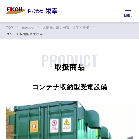
MENU
TOP
product
太陽光、風力発電、蓄電所設備
コンテナ収納型受電設備
PRODUCT
取扱商品
コンテナ収納型受電設備