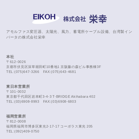
アモルファス変圧器、太陽光、風力、蓄電所ケーブル設備、台湾製イン
バータの株式会社栄幸
本社
〒612-0026
京都市伏見区深草堀田町10番地1 京阪藤の森ビル事務棟3F
TEL:(075)647-3266 FAX:(075)643-4681
東日本営業所
〒101-0032
東京都千代田区岩本町3-4-3 T-BRIDGE Akihabara 402
TEL:(03)6908-8993 FAX:(03)6908-6803
福岡営業所
〒812-0008
福岡県福岡市博多区東光2-17-17 コーポラス東光 205
TEL:(092)409-0750