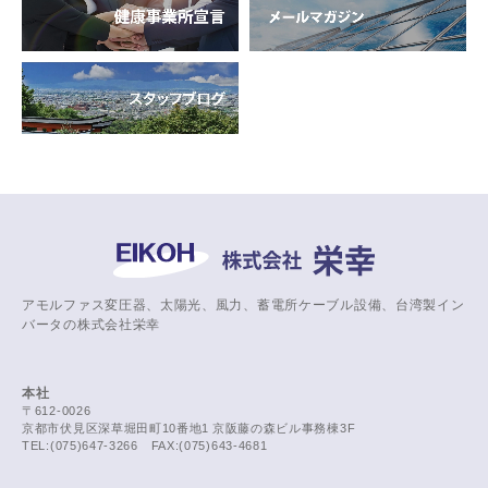
アモルファス変圧器、太陽光、風力、蓄電所ケーブル設備、台湾製イン
バータの株式会社栄幸
本社
〒612-0026
京都市伏見区深草堀田町10番地1 京阪藤の森ビル事務棟3F
TEL:(075)647-3266 FAX:(075)643-4681