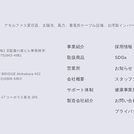
アモルファス変圧器、太陽光、風力、蓄電所ケーブル設備、台湾製インバ
事業紹介
採用情報
地1 京阪藤の森ビル事務棟3F
075)643-4681
取扱商品
SDGs
営業所
お知らせ
IDGE Akihabara 402
会社概要
スタッフ
03)6908-6803
サポート体制
健康事業
17 コーポラス東光 205
製造会社紹介
お問い合
プライバ