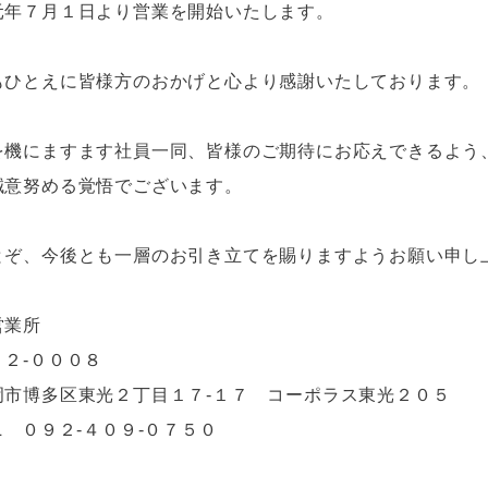
元年７月１日より営業を開始いたします。
もひとえに皆様方のおかげと心より感謝いたしております。
を機にますます社員一同、皆様のご期待にお応えできるよう
誠意努める覚悟でございます。
とぞ、今後とも一層のお引き立てを賜りますようお願い申
岡営業所
１２-０００８
市博多区東光２丁目１７-１７ コーポラス東光２０
L ０９２-４０９-０７５０