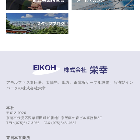
アモルファス変圧器、太陽光、風力、蓄電所ケーブル設備、台湾製イン
バータの株式会社栄幸
本社
〒612-0026
京都市伏見区深草堀田町10番地1 京阪藤の森ビル事務棟3F
TEL:(075)647-3266 FAX:(075)643-4681
東日本営業所